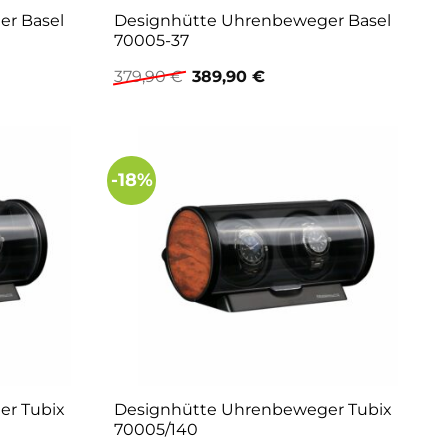
r Basel
Designhütte Uhrenbeweger Basel
70005-37
er
Ursprünglicher
Aktueller
379,90
€
389,90
€
Preis
Preis
war:
ist:
€.
379,90 €
389,90 €.
-18%
er Tubix
Designhütte Uhrenbeweger Tubix
70005/140