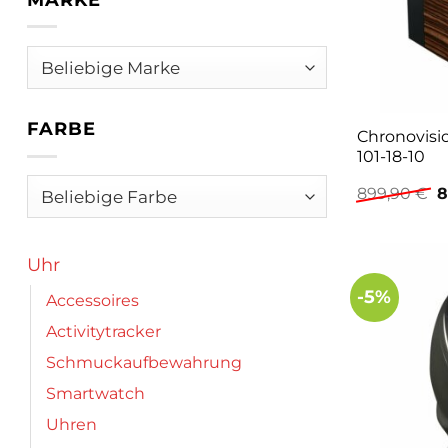
FARBE
Chronovis
101-18-10
U
899,90
€
8
P
w
8
Uhr
-5%
Accessoires
Activitytracker
Schmuckaufbewahrung
Smartwatch
Uhren