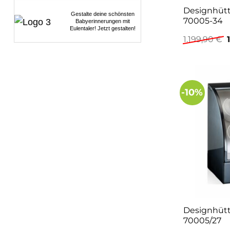
Designhüt
Gestalte deine schönsten
70005-34
Babyerinnerungen mit
Eulentaler! Jetzt gestalten!
1.199,90
€
-10%
Designhüt
70005/27