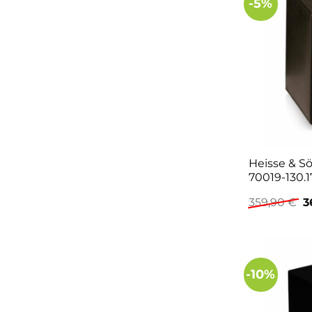
-5%
Heisse & 
70019-130.1
U
359,90
€
3
P
w
3
-10%