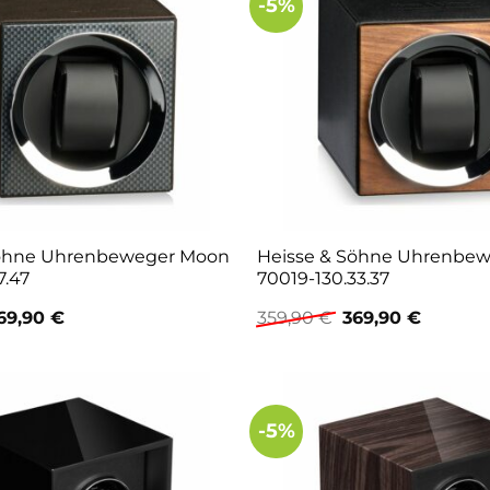
-5%
Söhne Uhrenbeweger Moon
Heisse & Söhne Uhrenbe
7.47
70019-130.33.37
rsprünglicher
Aktueller
Ursprünglicher
Aktuell
69,90
€
359,90
€
369,90
€
reis
Preis
Preis
Preis
ar:
ist:
war:
ist:
59,90 €
369,90 €.
359,90 €
369,90 
-5%