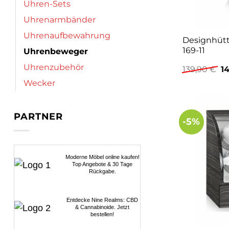
Uhren-Sets
Uhrenarmbänder
Uhrenaufbewahrung
Designhüt
169-11
Uhrenbeweger
Uhrenzubehör
Ur
139,90
€
1
Pr
Wecker
wa
13
PARTNER
-5%
Moderne Möbel online kaufen!
Top Angebote & 30 Tage
Rückgabe.
Entdecke Nine Realms: CBD
& Cannabinoide. Jetzt
bestellen!