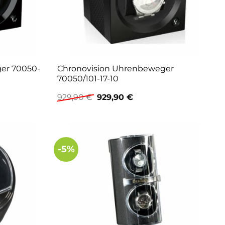
er 70050-
Chronovision Uhrenbeweger
70050/101-17-10
er
Ursprünglicher
Aktueller
929,90
€
929,90
€
Preis
Preis
war:
ist:
€.
929,90 €
929,90 €.
-5%