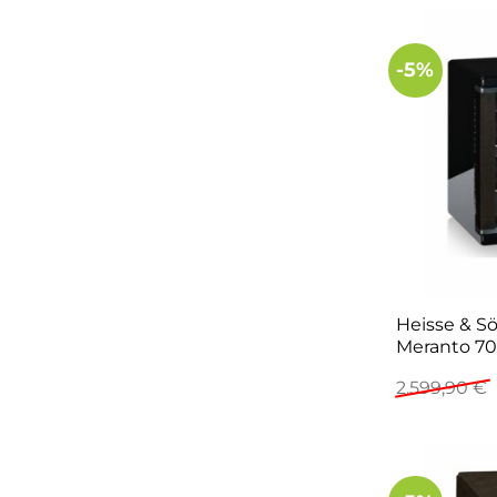
15
-5%
Heisse & 
Meranto 70
2.599,90
€