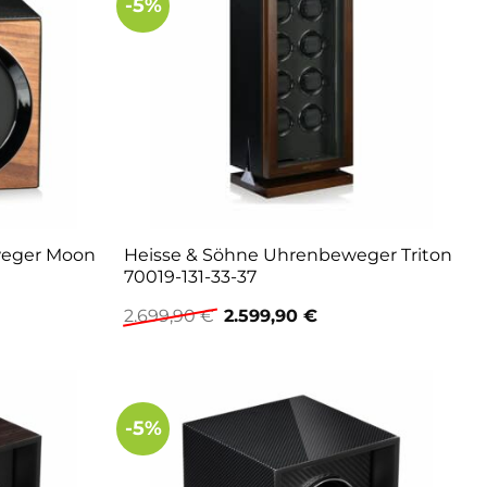
-5%
weger Moon
Heisse & Söhne Uhrenbeweger Triton
70019-131-33-37
er
Ursprünglicher
Aktueller
2.699,90
€
2.599,90
€
Preis
Preis
war:
ist:
€.
2.699,90 €
2.599,90 €.
-5%