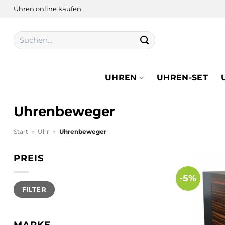
Zum
Uhren online kaufen
Inhalt
springen
Suchen
nach:
UHREN
UHREN-SET
Uhrenbeweger
Start
»
Uhr
»
Uhrenbeweger
PREIS
-5%
Min.
Max.
FILTER
Preis
Preis
MARKE